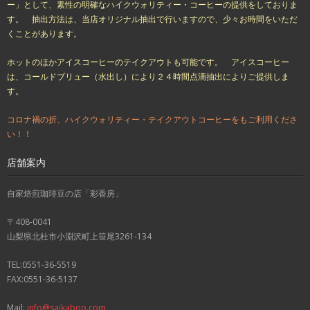
ー」として、素性の明確なハイクウォリティー・コーヒーの提供をしておりま
す。 抽出方法は、当店オリジナル抽出で行いますので、少々お時間をいただ
くことがあります。
ホットのほかアイスコーヒーのテイクアウトも可能です。 アイスコーヒー
は、コールドブリュー（水出し）により２４時間点滴抽出によりご提供しま
す。
コロナ禍の折、ハイクウォリティー・テイクアウトコーヒーをもご利用くださ
い！！
店舗案内
自家焙煎珈琲豆の店「彩香房」
〒408-0041
山梨県北杜市小淵沢町上笹尾3261-134
TEL:0551-36-5519
FAX:0551-36-5137
Mail:
info@saikaboo.com