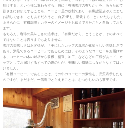
届けする」という柱は変わらずも、特に「有機珈琲の有りか」を、あらためて
皆さまにお伝えすることも、コーヒー屋の役割であり、有機認証店ゆえにまた
お話しできることもあるだろうと、自店HPも、新装することにいたしました。
あきらかに「有機珈琲」カラーのイメージをお伝えできたことと自負しており
ます。
もちろん、珈琲の美味しさの追求は、「有機だから」とうことが、そのすべて
ではないことは言うまでもありません。
珈琲の美味しさはお客様が、「手にしたカップの風味が素晴らしい美味しさで
あり、満足できるコーヒー」であるためには、そのようなコーヒーをお届けす
る、コーヒーの木の栽培から収穫、精選、加工、などなどの工程があって、カ
ップとしてお届けするすべての道のりが、美味しい風味につながらなくてはい
けません。
「有機コーヒー」であることは、その中のコーヒーの素性を、品質表示したも
のですが、まだまだ、一筋縄でとらえることは、むつかしいのも事実です。