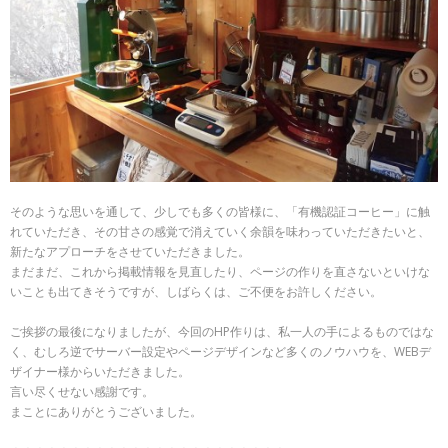
そのような思いを通して、少しでも多くの皆様に、「有機認証コーヒー」に触
れていただき、その甘さの感覚で消えていく余韻を味わっていただきたいと、
新たなアプローチをさせていただきました。
まだまだ、これから掲載情報を見直したり、ページの作りを直さないといけな
いことも出てきそうですが、しばらくは、ご不便をお許しください。
ご挨拶の最後になりましたが、今回のHP作りは、私一人の手によるものではな
く、むしろ逆でサーバー設定やページデザインなど多くのノウハウを、WEBデ
ザイナー様からいただきました。
言い尽くせない感謝です。
まことにありがとうございました。