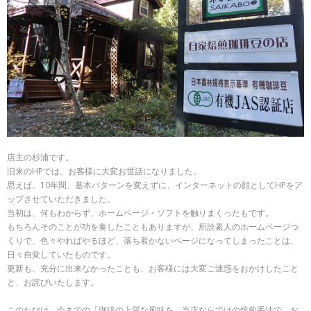
店主の杉浦です。
旧来のHPでは、お客様に大変お世話になりました。
思えば、10年間、基本パターンを変えずに、インターネットの顔としてHPをア
ップさせていただきました。
当初は、何もわからず、ホームページ・ソフトを触りまくったもです。
もちろんそのことが功を奏したこともありますが、所詮素人のホームページつ
くりで、色々やればやるほど、落ち着かないページになってしまったことは、
日々自覚していたものです。
更新も、充分に出来なかったことも、お客様には大変ご迷惑をおかけしたこと
と、お詫びいたします。
このたびは、今までの「珈琲の上質な風味を、当店ならではの焙煎手法で、お