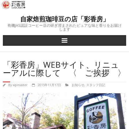
Skip
to
content
自家焙煎珈琲豆の店「彩香房」
有機JAS認証コーヒー豆の研ぎ澄まされたピュアな味と香りをお届け
します
「彩香房」WEBサイト、リニュ
ーアルに際して 〈 ご挨拶 〉
By
wpmaster
2015年11月17日
お知らせ
,
スタッフ日記