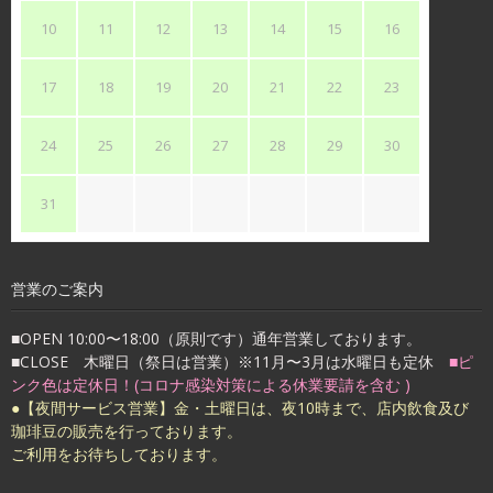
10
11
12
13
14
15
16
17
18
19
20
21
22
23
24
25
26
27
28
29
30
31
営業のご案内
■OPEN 10:00〜18:00（原則です）通年営業しております。
■CLOSE 木曜日（祭日は営業）※11月〜3月は水曜日も定休
■ピ
ンク色は定休日！(コロナ感染対策による休業要請を含む )
●【夜間サービス営業】金・土曜日は、夜10時まで、店内飲食及び
珈琲豆の販売を行っております。
ご利用をお待ちしております。