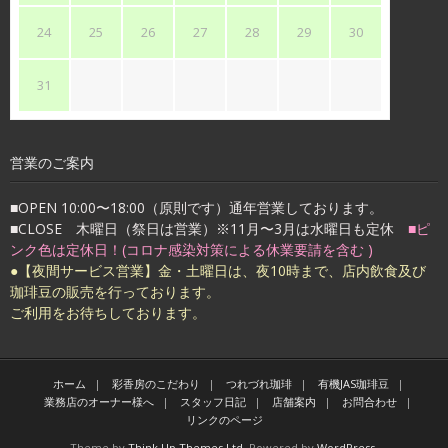
24
25
26
27
28
29
30
31
営業のご案内
■OPEN 10:00〜18:00（原則です）通年営業しております。
■CLOSE 木曜日（祭日は営業）※11月〜3月は水曜日も定休
■ピ
ンク色は定休日！(コロナ感染対策による休業要請を含む )
●【夜間サービス営業】金・土曜日は、夜10時まで、店内飲食及び
珈琲豆の販売を行っております。
ご利用をお待ちしております。
ホーム
彩香房のこだわり
つれづれ珈琲
有機JAS珈琲豆
業務店のオーナー様へ
スタッフ日記
店舗案内
お問合わせ
リンクのページ
Theme by
Think Up Themes Ltd
. Powered by
WordPress
.