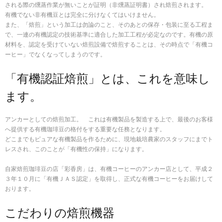
される際の燻蒸作業が無いことが証明（非燻蒸証明書）され焙煎されます。
有機でない非有機豆とは完全に分けなくてはいけません。
また、「焙煎」という加工は勿論のこと、そのあとの保存・包装に至る工程ま
で、一連の有機認定の技術基準に適合した加工工程が必定なのです。有機の原
材料を、認定を受けていない焙煎設備で焙煎することは、その時点で「有機コ
ーヒー」でなくなってしまうのです。
「有機認証焙煎」とは、これを意味し
ます。
アンカーとしての焙煎加工。 これは有機製品を製造する上で、最後のお客様
へ提供する有機珈琲豆の格付をする重要な任務となります。
どこまでもピュアな有機製品を作るために、現地栽培農家のスタッフにまでト
レスされ、このことが「有機性の保持」になります。
自家焙煎珈琲豆の店「彩香房」は、有機コーヒーのアンカー店として、平成２
３年１０月に「有機ＪＡＳ認定」を取得し、正式な有機コーヒーをお届けして
おります。
こだわりの焙煎機器