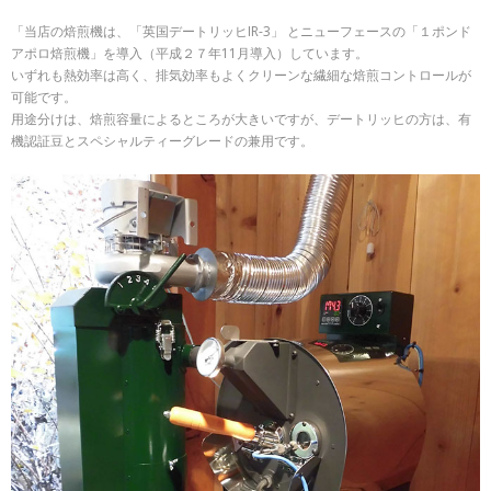
「当店の焙煎機は、「英国デートリッヒIR-3」 とニューフェースの「１ポンド
アポロ焙煎機」を導入（平成２７年11月導入）しています。
いずれも熱効率は高く、排気効率もよくクリーンな繊細な焙煎コントロールが
可能です。
用途分けは、焙煎容量によるところが大きいですが、デートリッヒの方は、有
機認証豆とスペシャルティーグレードの兼用です。