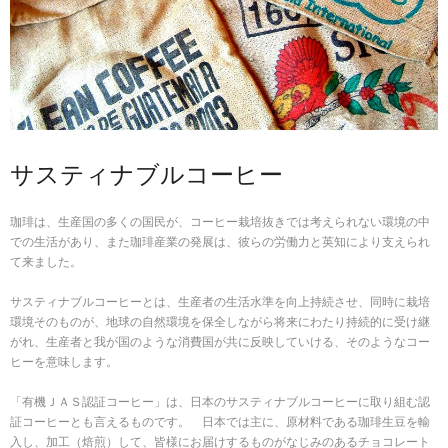
サスティナブルコーヒー
珈琲は、生産国の多くの国民が、コーヒー栽培抜きでは考えられない環境の中
での生活があり、また珈琲産業の発展は、彼らの労働力と英知により支えられ
て来ました。
サスティナブルコーヒーとは、生産者の生活水準を向上持続させ、同時に栽培
環境そのものが、地球の自然環境を保全しながら将来にわたり持続的に受け継
がれ、生産者と我が国のような消費国が共に反映していける、そのようなコー
ヒーを意味します。
「有機ＪＡＳ認証コーヒー」は、日本のサスティナブルコーヒーに取り組む認
証コーヒーとも言えるものです。 日本では主に、原材料である珈琲生豆を輸
入し、加工（焙煎）して、皆様にお届けするものがなじみのあるチョコレート