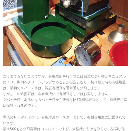
言うまでもないことですが、有機焙煎を行う場合は厳重な切り替えマニュアル
により、機内をクリーンアップすることが必定となり、切り替え時の有機焙煎
は、最初の１パッチ目は、認証有機豆を通常通り焙煎します。
しかしこの焙煎豆は、非有機扱いで有機豆としてはお売りしません。
２パッチ目、あるいは３パッチ目から正式なJAS有機認証豆として、有機専用室
に保管されるのです。
導入のＮＥＷアポロは、有機専用ロースターとして、有機専用室に設置されて
います。
最大500ｇと焙煎容量はコンパクトですが、大型機に引けを取らない強固な作