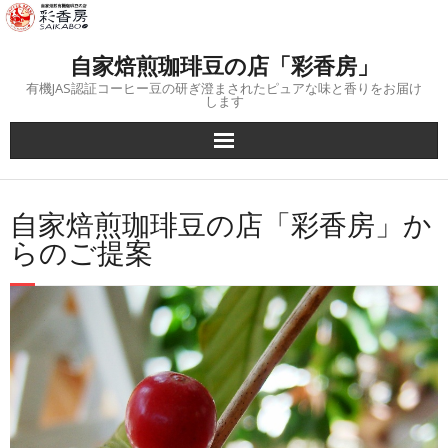
Skip
to
content
自家焙煎珈琲豆の店「彩香房」
有機JAS認証コーヒー豆の研ぎ澄まされたピュアな味と香りをお届け
します
自家焙煎珈琲豆の店「彩香房」か
らのご提案