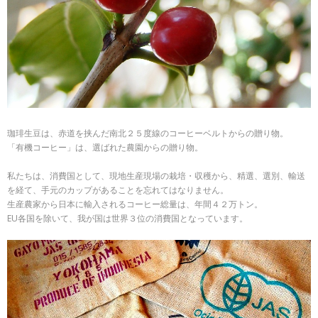
珈琲生豆は、赤道を挟んだ南北２５度線のコーヒーベルトからの贈り物。
「有機コーヒー」は、選ばれた農園からの贈り物。
私たちは、消費国として、現地生産現場の栽培・収穫から、精選、選別、輸送
を経て、手元のカップがあることを忘れてはなりません。
生産農家から日本に輸入されるコーヒー総量は、年間４２万トン。
EU各国を除いて、我が国は世界３位の消費国となっています。