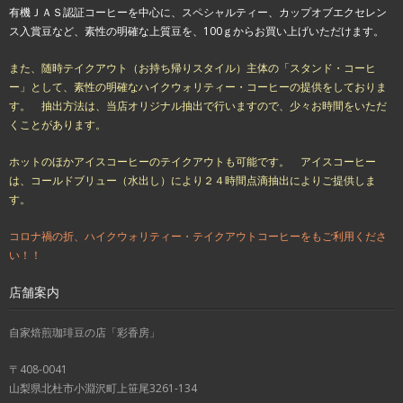
有機ＪＡＳ認証コーヒーを中心に、スペシャルティー、カップオブエクセレン
ス入賞豆など、素性の明確な上質豆を、100ｇからお買い上げいただけます。
また、随時テイクアウト（お持ち帰りスタイル）主体の「スタンド・コーヒ
ー」として、素性の明確なハイクウォリティー・コーヒーの提供をしておりま
す。 抽出方法は、当店オリジナル抽出で行いますので、少々お時間をいただ
くことがあります。
ホットのほかアイスコーヒーのテイクアウトも可能です。 アイスコーヒー
は、コールドブリュー（水出し）により２４時間点滴抽出によりご提供しま
す。
コロナ禍の折、ハイクウォリティー・テイクアウトコーヒーをもご利用くださ
い！！
店舗案内
自家焙煎珈琲豆の店「彩香房」
〒408-0041
山梨県北杜市小淵沢町上笹尾3261-134