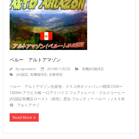
ペルー アルトアマゾン
By
wpmaster
2014年11月2日
有機JAS珈琲豆
JAS認定
,
有機珈琲豆
,
自家焙煎
ペルー アルトアマゾン生産地：クスコ州キジャバンバ標高1500〜
1800m アラビカ種 一口アドバイス:フェアトレード・グルメコーヒー
JAS認証有機豆ロースト（焙煎）度合:フルシティー ペルー（ＪＡＳ有
機 アルトアマゾ
Read More