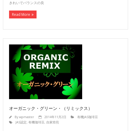
きれいでバランスの良
Read More
オーガニック・グリーン・（リミックス）
By
wpmaster
2014年11月2日
有機JAS珈琲豆
JAS認定
,
有機珈琲豆
,
自家焙煎