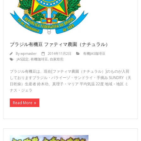
ブラジル有機豆 ファティマ農園（ナチュラル）
By
wpmaster
2014年11月2日
有機JAS珈琲豆
JAS認定
,
有機珈琲豆
,
自家焙煎
ブラジル有機豆は、現在[ファティマ農園（ナチュラル）]のものが入荷
しておりますブラジル・パライーゾ・サンドライ・手摘み SUNDRY（天
日乾燥）生産者 鈴木功、真理子・マリア 平均気温 22度 地域・地区 ミ
ナス・ジェラ
Read More