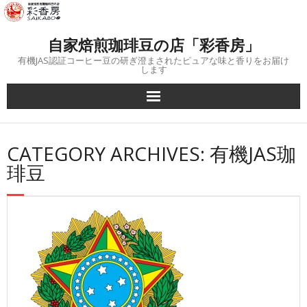
Skip
to
content
自家焙煎珈琲豆の店「彩香房」
有機JAS認証コーヒー豆の研ぎ澄まされたピュアな味と香りをお届け
します
CATEGORY ARCHIVES: 有機JAS珈
琲豆