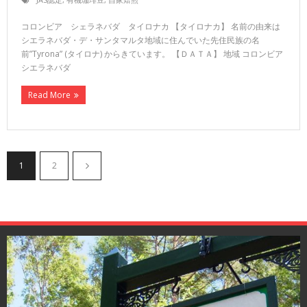
コロンビア シェラネバダ タイロナカ 【タイロナカ】 名前の由来は
シエラネバダ・デ・サンタマルタ地域に住んでいた先住民族の名
前”Tyrona” (タイロナ) からきています。 【ＤＡＴＡ】 地域 コロンビア
シエラネバダ
Read More
1
2