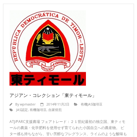
アジアン・コレクション「東ティモール」
By
wpmaster
2014年11月2日
有機JAS珈琲豆
JAS認定
,
有機珈琲豆
,
自家焙煎
ATJ/PARC支援農場 フェアトレード：２１世紀最初の独立国、東ティモ
ールの農薬・化学肥料を使用せず育てられた小国自立への農産物。 ビ
ター感も持ちながら、甘い芳醇なフレグランス、ライムのような酸味も