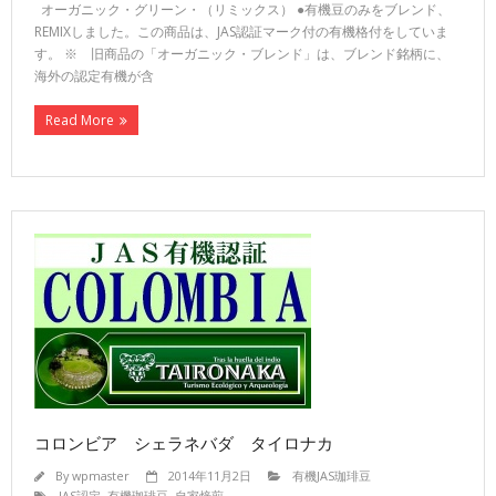
オーガニック・グリーン・（リミックス） ●有機豆のみをブレンド、
REMIXしました。この商品は、JAS認証マーク付の有機格付をしていま
す。 ※ 旧商品の「オーガニック・ブレンド」は、ブレンド銘柄に、
海外の認定有機が含
Read More
コロンビア シェラネバダ タイロナカ
By
wpmaster
2014年11月2日
有機JAS珈琲豆
JAS認定
,
有機珈琲豆
,
自家焙煎