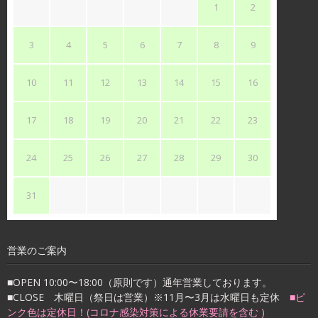
1
2
3
4
5
6
7
8
9
10
11
12
13
14
15
16
17
18
19
20
21
22
23
24
25
26
27
28
29
30
31
営業のご案内
■OPEN 10:00〜18:00（原則です）通年営業しております。
■CLOSE 木曜日（祭日は営業）※11月〜3月は水曜日も定休
■ピ
ンク色は定休日！(コロナ感染対策による休業要請を含む )