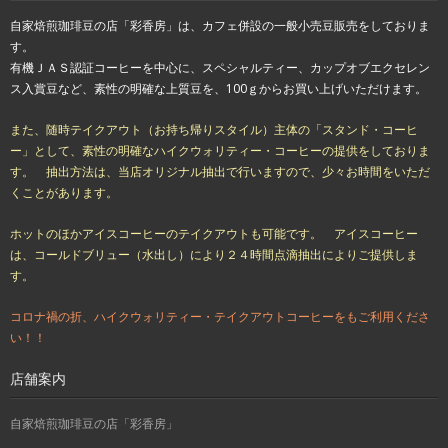
自家焙煎珈琲豆の店「彩香房」は、カフェ併設の一般小売豆販売をしておりま
す。
有機ＪＡＳ認証コーヒーを中心に、スペシャルティー、カップオブエクセレン
ス入賞豆など、素性の明確な上質豆を、100ｇからお買い上げいただけます。
また、随時テイクアウト（お持ち帰りスタイル）主体の「スタンド・コーヒ
ー」として、素性の明確なハイクウォリティー・コーヒーの提供をしておりま
す。 抽出方法は、当店オリジナル抽出で行いますので、少々お時間をいただ
くことがあります。
ホットのほかアイスコーヒーのテイクアウトも可能です。 アイスコーヒー
は、コールドブリュー（水出し）により２４時間点滴抽出によりご提供しま
す。
コロナ禍の折、ハイクウォリティー・テイクアウトコーヒーをもご利用くださ
い！！
店舗案内
自家焙煎珈琲豆の店「彩香房」