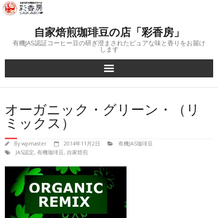
Skip
to
content
自家焙煎珈琲豆の店「彩香房」
有機JAS認証コーヒー豆の研ぎ澄まされたピュアな味と香りをお届け
します
オーガニック・グリーン・（リ
ミックス）
By
wpmaster
2014年11月2日
有機JAS珈琲豆
JAS認定
,
有機珈琲豆
,
自家焙煎