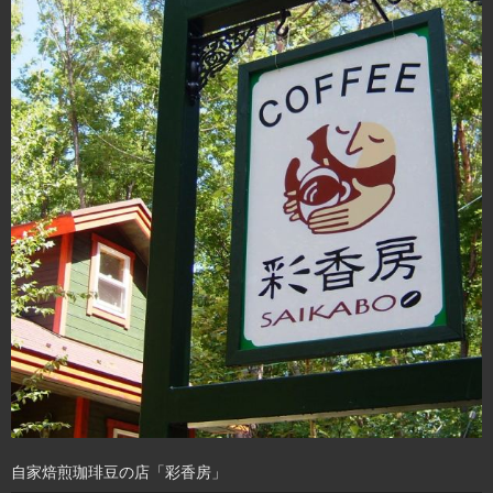
自家焙煎珈琲豆の店「彩香房」