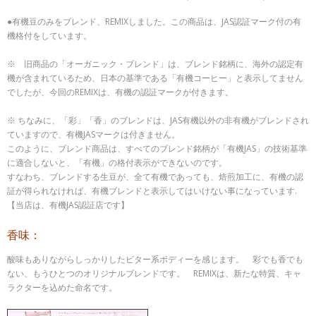
●有機豆のみをブレンド、REMIXしました。この商品は、JAS認証マーク付の有
機格付をしています。
※ 旧商品の「オーガニック・ブレンド」は、ブレンド銘柄に、海外の認定有
機が含まれているため、日本の基準である「有機コーヒー」と表示してません
でしたが、今回のREMIXは、有機の認証マークが付きます。
※ ちなみに、「彩」「香」のブレンドは、JAS有機以外の非有機がブレンドされ
ていますので、有機JASマークは付きません。
このように、ブレンド商品は、すべてのブレンド銘柄が「有機JAS」の技術基準
に適合しないと、「有機」の格付表示ができないのです。
すなわち、ブレンドする生豆が、全て有機であっても、焙煎加工に、有機の認
証が得られなければ、有機ブレンドと表示してはいけない事になっています.
【当店は、有機JAS認証店です】
香味：
酸味もありながらしっかりしたビター系ボディーを感じます。 彩でも香でも
ない、もうひとつのオリジナルブレンドです。 REMIXは、新たな特質、キャ
ラクターを込めた命名です。