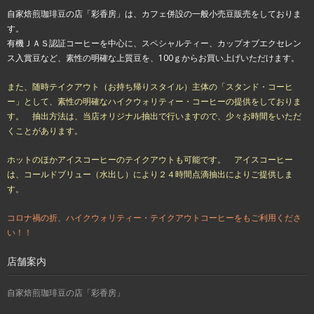
自家焙煎珈琲豆の店「彩香房」は、カフェ併設の一般小売豆販売をしておりま
す。
有機ＪＡＳ認証コーヒーを中心に、スペシャルティー、カップオブエクセレン
ス入賞豆など、素性の明確な上質豆を、100ｇからお買い上げいただけます。
また、随時テイクアウト（お持ち帰りスタイル）主体の「スタンド・コーヒ
ー」として、素性の明確なハイクウォリティー・コーヒーの提供をしておりま
す。 抽出方法は、当店オリジナル抽出で行いますので、少々お時間をいただ
くことがあります。
ホットのほかアイスコーヒーのテイクアウトも可能です。 アイスコーヒー
は、コールドブリュー（水出し）により２４時間点滴抽出によりご提供しま
す。
コロナ禍の折、ハイクウォリティー・テイクアウトコーヒーをもご利用くださ
い！！
店舗案内
自家焙煎珈琲豆の店「彩香房」