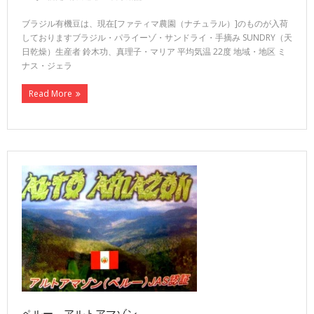
ブラジル有機豆は、現在[ファティマ農園（ナチュラル）]のものが入荷
しておりますブラジル・パライーゾ・サンドライ・手摘み SUNDRY（天
日乾燥）生産者 鈴木功、真理子・マリア 平均気温 22度 地域・地区 ミ
ナス・ジェラ
Read More
ペルー アルトアマゾン