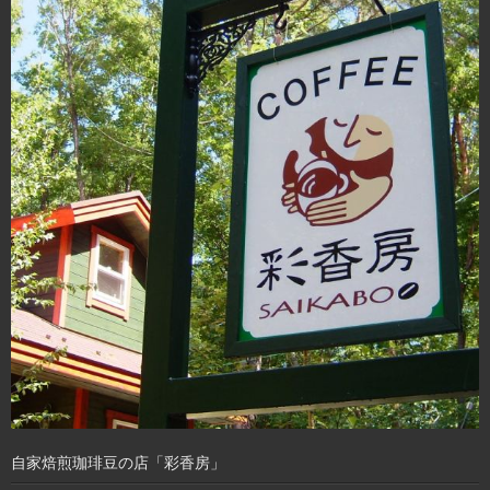
自家焙煎珈琲豆の店「彩香房」