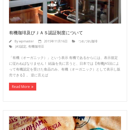
有機珈琲及びＪＡＳ認証制度について
By
wpmaster
2015年11月16日
つれづれ珈琲
JAS認定
,
有機珈琲豆
「有機（オーガニック）」という表示 有機であるからには、表示規定
に従わねばなりません！ 結論を先に言うと、日本では【有機JAS法によ
って有機認定を受けた食品のみ、有機（オーガニック）として表示し販
売できる】。 逆に言えば
Read More