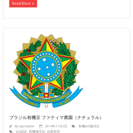
Read More
ブラジル有機豆 ファティマ農園（ナチュラル）
By
wpmaster
2014年11月2日
有機JAS珈琲豆
JAS認定
,
有機珈琲豆
,
自家焙煎