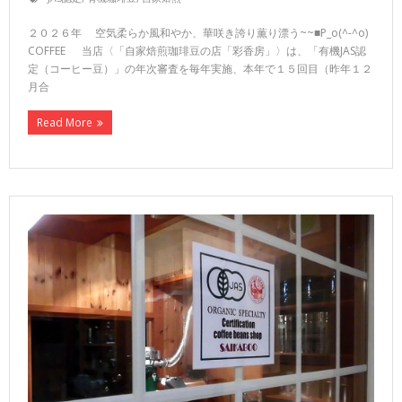
２０２６年 空気柔らか風和やか、華咲き誇り薫り漂う~~■P_o(^-^o)
COFFEE 当店〈「自家焙煎珈琲豆の店「彩香房」〉は、「有機JAS認
定（コーヒー豆）」の年次審査を毎年実施、本年で１５回目（昨年１２
月合
Read More