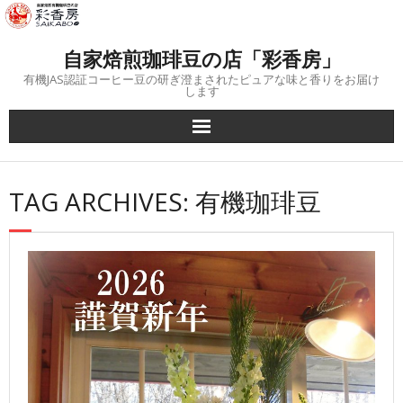
Skip
to
content
自家焙煎珈琲豆の店「彩香房」
有機JAS認証コーヒー豆の研ぎ澄まされたピュアな味と香りをお届け
します
TAG ARCHIVES: 有機珈琲豆