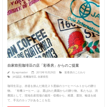
自家焙煎珈琲豆の店「彩香房」からのご提案
By
wpmaster
2015年10月29日
彩香房のこだわり
JAS認定
,
有機珈琲豆
,
自家焙煎
珈琲生豆は、赤道を挟んだ南北２５度線のコーヒーベルトからの贈り
物。 「有機コーヒー」は、選ばれた農園からの贈り物。 私たちは、消
費国として、現地生産現場の栽培・収穫から、精選、選別、輸送を経
て、手元のカップがあることを忘