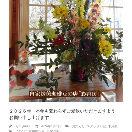
２０２６年 本年も変わらずご愛飲いただきますよう
お願い申し上げます
By
sugiura
2026年1月1日
お知らせ
,
スタッフ日記
,
未分類
JAS認定
,
有機珈琲豆
,
自家焙煎